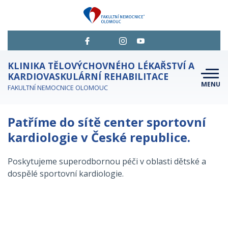
KLINIKA TĚLOVÝCHOVNÉHO LÉKAŘSTVÍ A
KARDIOVASKULÁRNÍ REHABILITACE
MENU
FAKULTNÍ NEMOCNICE OLOMOUC
JESENICKÉ NÁVRATY
Patříme do sítě center sportovní
NABÍZENÉ SLUŽBY
kardiologie v České republice.
ČEKÁ VÁS VYŠETŘENÍ?
Poskytujeme superodbornou péči v oblasti dětské a
CHCI SE OBJEDNAT
dospělé sportovní kardiologie.
KONTAKTY
O NÁS