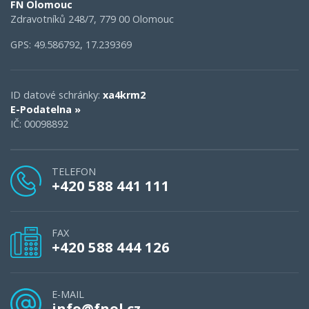
FN Olomouc
Zdravotníků 248/7, 779 00 Olomouc
GPS: 49.586792, 17.239369
ID datové schránky:
xa4krm2
E-Podatelna »
IČ: 00098892
TELEFON
+420 588 441 111
FAX
+420 588 444 126
E-MAIL
info@fnol.cz