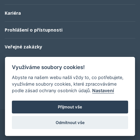
Kariéra
Prohlášení o přístupnosti
Veřejné zakázky
Kontaktní informace
Využíváme soubory cookies!
Abyste na našem webu našli vždy to, co potřebujete,
využíváme soubory cookies, které zpracováváme
profesionalita a lidský přístup
podle zásad ochrany osobních údajů.
Nastavení
Přijmout vše
Odmítnout vše
self crafted by
esmedia
composer app