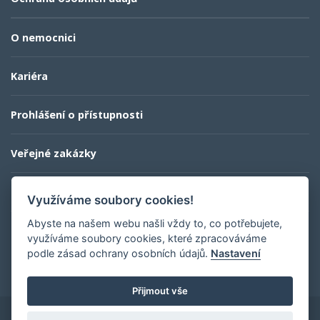
O nemocnici
Kariéra
Prohlášení o přístupnosti
Veřejné zakázky
Kontaktní informace
Využíváme soubory cookies!
Abyste na našem webu našli vždy to, co potřebujete,
využíváme soubory cookies, které zpracováváme
profesionalita a lidský přístup
podle zásad ochrany osobních údajů.
Nastavení
Přijmout vše