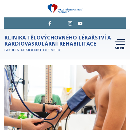
KLINIKA TĚLOVÝCHOVNÉHO LÉKAŘSTVÍ A
KARDIOVASKULÁRNÍ REHABILITACE
MENU
FAKULTNÍ NEMOCNICE OLOMOUC
JESENICKÉ NÁVRATY
NABÍZENÉ SLUŽBY
ČEKÁ VÁS VYŠETŘENÍ?
CHCI SE OBJEDNAT
KONTAKTY
O NÁS